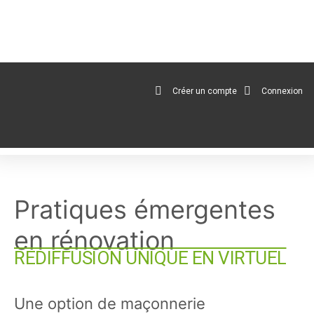
au
contenu
Créer un compte
Connexion
Pratiques émergentes
en rénovation
REDIFFUSION UNIQUE EN VIRTUEL
Une option de maçonnerie