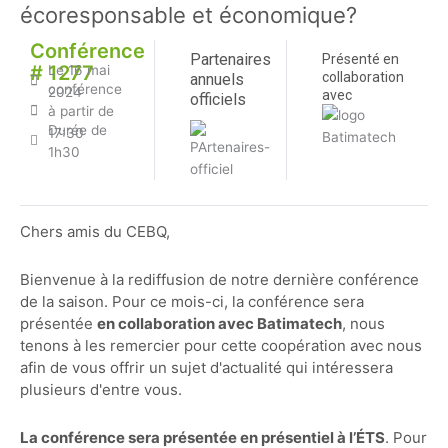
écoresponsable et économique?
Conférence
Partenaires
Présenté en
# 1277
Le 16 mai
collaboration
annuels
conférence
2024
avec
officiels
à partir de
Durée de
17:30
1h30
Chers amis du CEBQ,
Bienvenue à la rediffusion de notre dernière conférence
de la saison. Pour ce mois-ci, la conférence sera
présentée
en collaboration avec Batimatech
, nous
tenons à les remercier pour cette coopération avec nous
afin de vous offrir un sujet d'actualité qui intéressera
plusieurs d'entre vous.
L
a conférence sera présentée en présentiel à l’ÉTS
. Pour