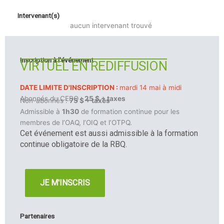
Intervenant(s)
aucun intervenant trouvé
Inscription à l'événement
VIRTUEL EN REDIFFUSION
DATE LIMITE D'INSCRIPTION :
mardi 14 mai à midi
Abonnés du CEBQ :
25 $ + taxes
Non-abonnés :
75 $ + taxes
Admissible à
1h30
de formation continue pour les
membres de l’OAQ, l’OIQ et l’OTPQ.
Cet événement est aussi admissible à la formation
continue obligatoire de la RBQ.
JE M'INSCRIS
Partenaires