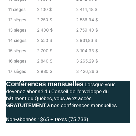
11 sièges
2 100 $
2 414,48 $
12 sièges
2 250 $
2 586,94 $
13 sièges
2 400 $
2 759,40 $
14 sièges
2 550 $
2 931,86 $
15 sièges
2 700 $
3 104,33 $
16 sièges
2 840 $
3 265,29 $
17 sièges
2 980 $
3 426,26 $
Conférences mensuelles
Lorsque vous
devenez abonné du Conseil de l'enveloppe du
bâtiment du Québec, vous avez accès
à nos conférences mensuelles.
GRATUITEMENT
Non-abonnés : $65 + taxes (75.73$)