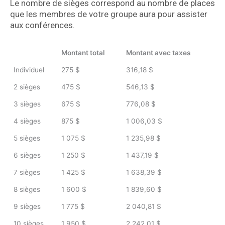
Le nombre de sièges correspond au nombre de places
que les membres de votre groupe aura pour assister
aux conférences.
Montant total
Montant avec taxes
Individuel
275 $
316,18 $
2 sièges
475 $
546,13 $
3 sièges
675 $
776,08 $
4 sièges
875 $
1 006,03 $
5 sièges
1 075 $
1 235,98 $
6 sièges
1 250 $
1 437,19 $
7 sièges
1 425 $
1 638,39 $
8 sièges
1 600 $
1 839,60 $
9 sièges
1 775 $
2 040,81 $
10 sièges
1 950 $
2 242,01 $