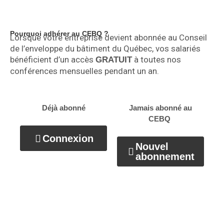
Pourquoi adhérer au CEBQ ?
Lorsque votre entreprise devient abonnée au Conseil
de l’enveloppe du bâtiment du Québec, vos salariés
bénéficient d’un accès
à toutes nos
GRATUIT
conférences mensuelles pendant un an.
Déjà abonné
Jamais abonné au
CEBQ
Connexion
Nouvel
abonnement