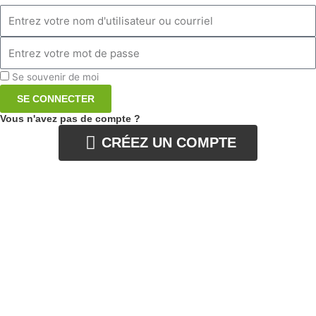
Identifiant
ou
adresse
Mot
courrielIdentifiant
de
ou
passe
Se souvenir de moi
adresse
SE CONNECTER
courriel
Vous n'avez pas de compte ?
CRÉEZ UN COMPTE