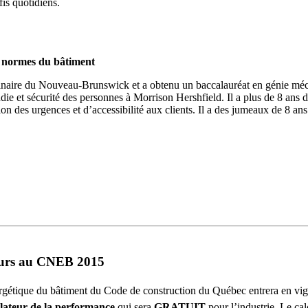
fis quotidiens.
t normes du bâtiment
inaire du Nouveau-Brunswick et a obtenu un baccalauréat en génie méc
die et sécurité des personnes à Morrison Hershfield. Il a plus de 8 ans d
on des urgences et d’accessibilité aux clients. Il a des jumeaux de 8 ans
 murs au CNEB 2015
énergétique du bâtiment du Code de construction du Québec entrera en 
lateur de la performance
qui sera
GRATUIT
pour l’industrie. Le cal