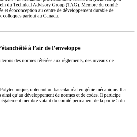
u sein du Technical Advisory Group (TAG). Membre du comité
rée et écoconception au centre de développement durable de
ux colloques partout au Canada.
tanchéité à l’air de l’enveloppe
cuterons des normes référées aux règlements, des niveaux de
 Polytechnique, obtenant un baccalauréat en génie mécanique. Il a
ts ainsi qu’au développement de normes et de codes. Il participe
alement membre votant du comité permanent de la partie 5 du