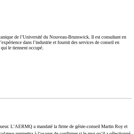
anique de l’Université du Nouveau-Brunswick. Il est consultant en
’expérience dans l’industrie et fournit des services de conseil en
 qui le tiennent occupé.
vigueur. L’AERMQ a mandaté la firme de génie-conseil Martin Roy et
culateur permettra à l’usager de confirmer si le mur qu’il a sélectionné