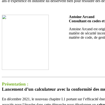
ans d’expérience en industrie lui desservent bien pour résoudre des dé
Antoine Arcand
Consultant en codes e
Antoine Arcand est orig
matière de sécurité incen
matière de code, de gesti
Présentation :
Lancement d’un calculateur avec la conformité des
En décembre 2021, le nouveau chapitre I.1 portant sur l’efficacité 
associés pour l’épauler dans cette démarche pour développer un
calcu