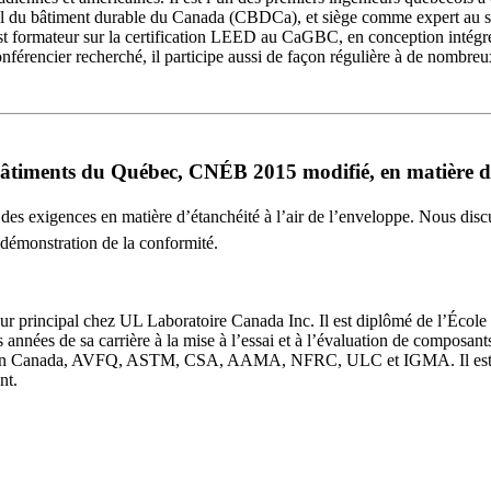
seil du bâtiment durable du Canada (CBDCa), et siège comme expert a
est formateur sur la certification LEED au CaGBC, en conception intég
nférencier recherché, il participe aussi de façon régulière à de nombre
bâtiments du Québec, CNÉB 2015 modifié, en matière d’é
 des exigences en matière d’étanchéité à l’air de l’enveloppe. Nous dis
démonstration de la conformité.
eur principal chez UL Laboratoire Canada Inc. Il est diplômé de l’École
s années de sa carrière à la mise à l’essai et à l’évaluation de composan
ion Canada, AVFQ, ASTM, CSA, AAMA, NFRC, ULC et IGMA. Il est ég
nt.