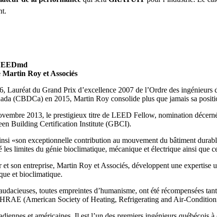
t.
A LEEDmd
 Martin Roy et Associés
, Lauréat du Grand Prix d’excellence 2007 de l’Ordre des ingénieurs
ada (CBDCa) en 2015, Martin Roy consolide plus que jamais sa positio
ovembre 2013, le prestigieux titre de LEED Fellow, nomination décern
een Building Certification Institute (GBCI).
nsi «son exceptionnelle contribution au mouvement du bâtiment durable s
les limites du génie bioclimatique, mécanique et électrique ainsi que cel
 et son entreprise, Martin Roy et Associés, développent une expertise u
que et bioclimatique.
dacieuses, toutes empreintes d’humanisme, ont été récompensées tant au
ASHRAE (American Society of Heating, Refrigerating and Air-Condition
diennes et américaines. Il est l’un des premiers ingénieurs québécois 