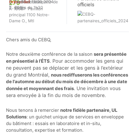
279
Présentiel
Le 30 octobre 2024
Cocktail 17:00
conférence à partir de
officiels
Durée de 1h30
ETS
17:30
A-1600 - Pavillon
principal 1100 Notre-
Dame O., Mtl
Chers amis du CEBQ,
Notre deuxième conférence de la saison
sera présentée
. Pour accommoder les gens qui
en présentiel à l’ÉTS
ne peuvent pas se déplacer et les gens à l’extérieur
du grand Montréal,
nous rediffuserons les conférences
de l'automne au début du mois de décembre à une date
. Une invitation vous
donnée et moyennant des frais
sera envoyée à la fin du mois de novembre.
Nous tenons à remercier
notre fidèle partenaire, UL
Solutions
: un guichet unique de services en enveloppe
du bâtiment : essais en laboratoire et in-situ,
consultation, expertise et formation.