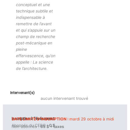
conceptuel et une
technique subtile et
indispensable à
remettre de l’avant
et qui s’appuie sur un
champ de recherche
post-mécanique en
pleine
effervescence, qu’on
appelle : La science
de l’architecture.
Intervenant(s)
aucun intervenant trouvé
Inscription à l'événement
DATE LIMITE D'INSCRIPTION :
mardi 29 octobre à midi
Abonnés du CEBQ :
0 $
Non-abonnés :
65 $ + taxes