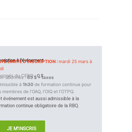
scription à l'événement
TE LIMITE D'INSCRIPTION :
mardi 25 mars à
di
bonnés du CEBQ :
0 $
on-abonnés :
65 $ + taxes
missible à
1h30
de formation continue pour
s membres de l’OAQ, l’OIQ et l’OTPQ.
t événement est aussi admissible à la
rmation continue obligatoire de la RBQ.
JE M'INSCRIS