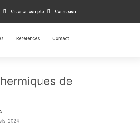
Créer un compte
Connexion
es
Références
Contact
 thermiques de
ls