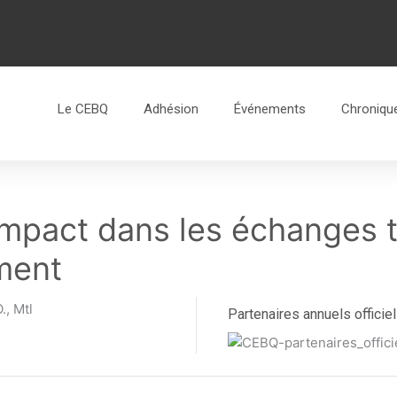
Le CEBQ
Adhésion
Événements
Chroniqu
 impact dans les échanges
ment
., Mtl
Partenaires annuels officie