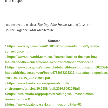
thermique.
Habiter avec la chaleur,
The Day After House
, Madrid (2021). –
Source : Agence TANK Architecture
Sources
1
https://www.nytimes.com/2018/02/16/opinion/sunday/tyranny-
convenience.html
2
https://www.stirworld.com/see-features-back-to-the-start-how-
the-intro-to-the-venice-biennale-confronts-the-comfortocene
3
https://www.cca.qc.ca/en/search/details/library/publication/8811394
https://birkhauser.com/en/book/9783038213215
,
https://api.pageplac
9783038213215_A22333819.pdf
4
https://www.frontiersin.org/journals/built-
environment/articles/10.3389/fbuil.2020.606258/full
5
https://ruralstudio.org/project/breathing-wall-mass-timber-
research-project/
6
https://www.lacatonvassal.com/index.php?idp=80