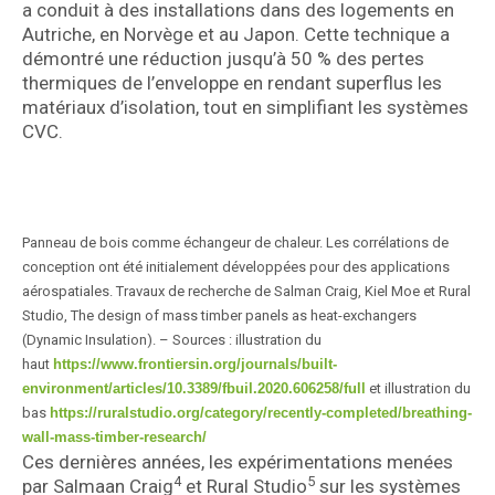
a conduit à des installations dans des logements en
Autriche, en Norvège et au Japon. Cette technique a
démontré une réduction jusqu’à 50 % des pertes
thermiques de l’enveloppe en rendant superflus les
matériaux d’isolation, tout en simplifiant les systèmes
CVC.
Panneau de bois comme échangeur de chaleur. Les corrélations de
conception ont été initialement développées pour des applications
aérospatiales. Travaux de recherche de Salman Craig, Kiel Moe et Rural
Studio, The design of mass timber panels as heat-exchangers
(Dynamic Insulation). – Sources : illustration du
haut
https://www.frontiersin.org/journals/built-
environment/articles/10.3389/fbuil.2020.606258/full
et illustration du
bas
https://ruralstudio.org/category/recently-completed/breathing-
wall-mass-timber-research/
Ces dernières années, les expérimentations menées
4
5
par Salmaan Craig
et Rural Studio
sur les systèmes