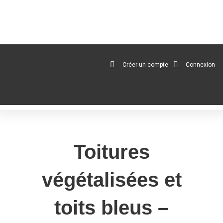
au
contenu
Créer un compte
Connexion
Toitures
végétalisées et
toits bleus –